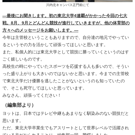
川内北キャンパス正門前にて
―最後にお聞きします。初の東北大学4連覇がかかった今回の七大
戦。8月、9月とどんどん競技が進行していきますが、他の体育部の
方々へのメッセージをお願いします。―
今年は主管校ということもありますので、自分達の地元でやってい
るというその力を活かして頑張ってほしいと思います。
また、私個人的には東北大学として競技に勝っていくというのはす
ごく嬉しいものです。
高校生の時にやっていたスポーツを応援する人も多いので、そうい
った盛り上がりも大きいのではないかと思います。今までの主管校
で東北大学だけ優勝を逃したことがないというのも知っていたの
で、そこも死守してほしいと思っています。
みなさん、頑張ってください！
（編集部より）
ヨットは、日本ではテレビ中継もあまりなく馴染みのない競技だと
思います。
ただ、東北大学卒業生でもアスリートとして世界レベルで活躍され
ている方がおられることに、編集部一同、驚愕しました。