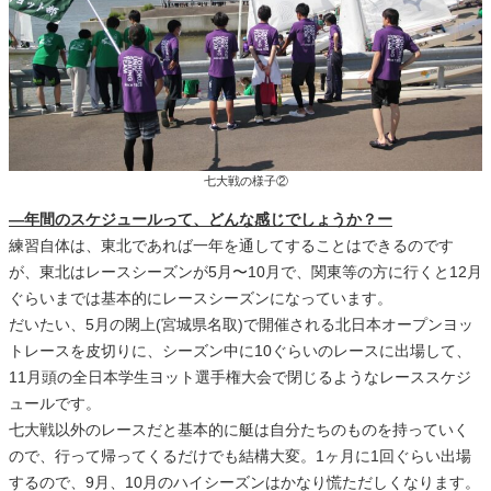
七大戦の様子②
―年間のスケジュールって、どんな感じでしょうか？ー
練習自体は、東北であれば一年を通してすることはできるのです
が、東北はレースシーズンが5月〜10月で、関東等の方に行くと12月
ぐらいまでは基本的にレースシーズンになっています。
だいたい、5月の閖上(宮城県名取)で開催される北日本オープンヨッ
トレースを皮切りに、シーズン中に10ぐらいのレースに出場して、
11月頭の全日本学生ヨット選手権大会で閉じるようなレーススケジ
ュールです。
七大戦以外のレースだと基本的に艇は自分たちのものを持っていく
ので、行って帰ってくるだけでも結構大変。1ヶ月に1回ぐらい出場
するので、9月、10月のハイシーズンはかなり慌ただしくなります。