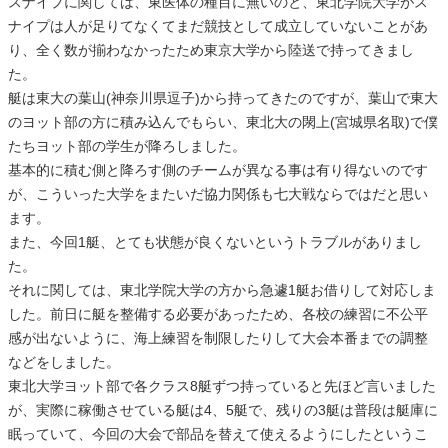
スナイプに関しては、東医体の種目に無いのと、東北学院大学がス
ナイプは人が足りてなくてまだ競技として成立していないことがあ
り、全く数が揃わなかったため東京大学から陸送で持ってきまし
た。
艇は東大の葉山(神奈川県逗子)から持ってきたのですが、葉山で東大
のヨット部の方に積み込んでもらい、東北大の閖上(宮城県名取)で僕
たちヨット部の学生が降ろしました。
基本的に積む側と降ろす側のチームが異なる事は有り得ないのです
が、こういった大学をまたいだ協力関係も七大戦ならではだと思い
ます。
また、今回1艇、とても状態が良くないというトラブルがありまし
た。
それに関しては、東北学院大学の方から急遽1艇お借りして対応しま
した。前日に艇を整備する必要があったため、各校の練習に不公平
感が出ないように、海上練習を制限したりして大会本番までの調整
などをしました。
東北大学ヨット部で各クラス8艇ずつ持っていると先ほど言いました
が、実際に稼働させている艇は4、5艇で、残りの3艇は普段は艇庫に
眠っていて、今回の大会で部品を替えて使えるようにしたというこ