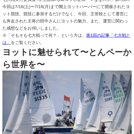
今回は7/16(土)〜7/18(月)まで閖上ヨットハーバーにて開催されたヨ
ット競技。競技に参加するだけでなく、今回、主管校として運営に
も奔走された主将の田中さんにヨットの魅力、また、運営に関わっ
た感想などをお伺いしました。
※「そもそも七大戦って何？」という方は、
第1回の記事「七大戦と
は」
をご覧ください。
ヨットに魅せられて〜とんペーか
ら世界を〜