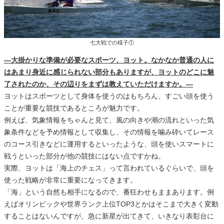
七大戦での様子①
―大掛かりな準備が必要なスポーツ、ヨット。なかなか普通の人に
はあまり身近に感じられない部分もありますが、ヨットのどこに魅
了されたのか、その辺りをまずは教えていただけますか。―
ヨットはスポーツとして身体を使うのはもちろん、すごい頭を使う
ことが重要な競技であるところが魅力です。
例えば、気象情報をちゃんと見て、風の向きや潮の流れといった気
象条件などを予め情報として収集し、その情報を噛み砕いてレース
のコース引きなどに運用するといったような、頭を使いスマートに
戦うといった部分が他の競技にはない点ですかね。
実際、ヨットは「海上のチェス」って言われているぐらいで、頭を
使った戦略が非常に重要になってきます。
「海」という自然も相手になるので、番狂わせもままあります。例
えばオリンピックや世界ランク上位TOP3とかはそこまで大きく変動
することはないんですが、急に新星が出てきて、いきなり表彰台に