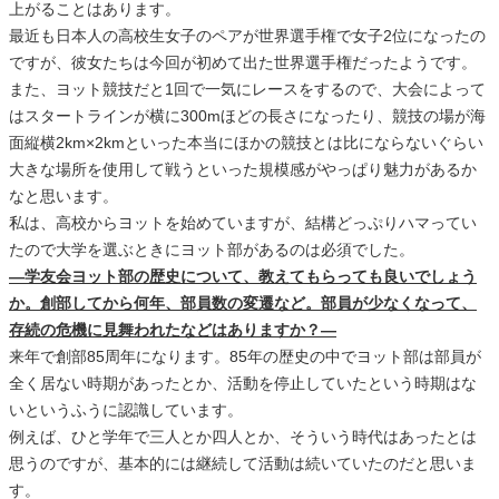
上がることはあります。
最近も日本人の高校生女子のペアが世界選手権で女子2位になったの
ですが、彼女たちは今回が初めて出た世界選手権だったようです。
また、ヨット競技だと1回で一気にレースをするので、大会によって
はスタートラインが横に300mほどの長さになったり、競技の場が海
面縦横2km×2kmといった本当にほかの競技とは比にならないぐらい
大きな場所を使用して戦うといった規模感がやっぱり魅力があるか
なと思います。
私は、高校からヨットを始めていますが、結構どっぷりハマってい
たので大学を選ぶときにヨット部があるのは必須でした。
―学友会ヨット部の歴史について、教えてもらっても良いでしょう
か。創部してから何年、部員数の変遷など。部員が少なくなって、
存続の危機に見舞われたなどはありますか？―
来年で創部85周年になります。85年の歴史の中でヨット部は部員が
全く居ない時期があったとか、活動を停止していたという時期はな
いというふうに認識しています。
例えば、ひと学年で三人とか四人とか、そういう時代はあったとは
思うのですが、基本的には継続して活動は続いていたのだと思いま
す。