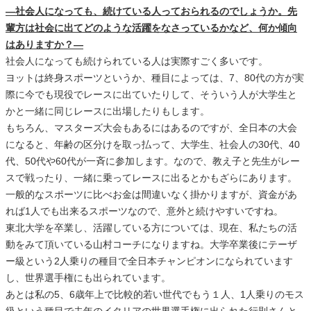
―社会人になっても、続けている人っておられるのでしょうか。先
輩方は社会に出てどのような活躍をなさっているかなど、何か傾向
はありますか？―
社会人になっても続けられている人は実際すごく多いです。
ヨットは終身スポーツというか、種目によっては、7、80代の方が実
際に今でも現役でレースに出ていたりして、そういう人が大学生と
かと一緒に同じレースに出場したりもします。
もちろん、マスターズ大会もあるにはあるのですが、全日本の大会
になると、年齢の区分けを取っ払って、大学生、社会人の30代、40
代、50代や60代が一斉に参加します。なので、教え子と先生がレー
スで戦ったり、一緒に乗ってレースに出るとかもざらにあります。
一般的なスポーツに比べお金は間違いなく掛かりますが、資金があ
れば1人でも出来るスポーツなので、意外と続けやすいですね。
東北大学を卒業し、活躍している方については、現在、私たちの活
動をみて頂いている山村コーチになりますね。大学卒業後にテーザ
ー級という2人乗りの種目で全日本チャンピオンになられています
し、世界選手権にも出られています。
あとは私の5、6歳年上で比較的若い世代でもう１人、1人乗りのモス