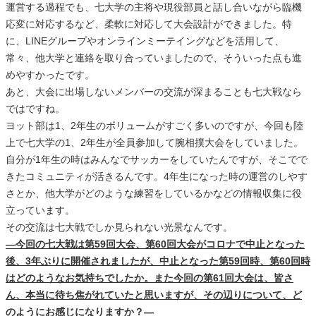
運営する過程でも、七大学の主将や現役部員と話し合いながら臨機
応変に対応するなど、柔軟に対応して大会設計ができました。特
に、LINEグループやオンラインミーテイングなどを活用して、
常々、他大学と連絡を取り合っていましたので、そういった点も進
めやすかったです。
あと、大会に出場しないメンバーの交流が深まることも七大戦なら
ではですね。
ヨット部は1、2年生のボリュームがすごく多いのですが、今回も陸
上で七大学の1、2年生が全員参加して腕相撲大会をしていました。
自分が1年生の時はみんなでサッカーをしていたんですが、そこでで
きたコミュニティが活きるんです。4年生になった時の運営のしやす
さとか、他大学がどのような練習をしているかなどの情報収集に役
立っています。
その交流は七大戦でしか見られない光景なんです。
―今回の七大戦は第59回大会、第60回大会がコロナで中止となった
後、3年ぶりに開催されましたが、中止となった第59回時、第60回時
はどのようなお気持ちでしたか。また今回の第61回大会は、皆さ
ん、本当に待ち焦がれていたと思いますが、その辺りについて、ど
のようにお感じになりますか？―