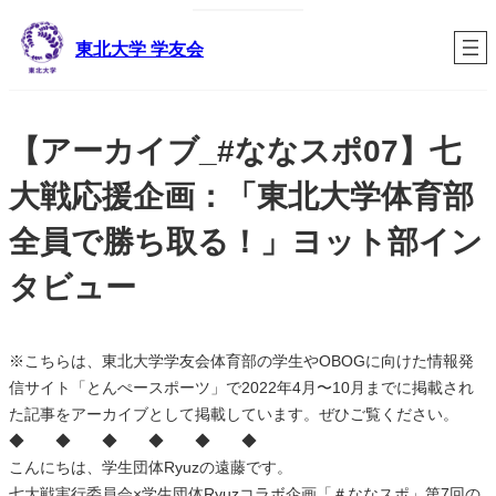
内
容
東北大学 学友会
を
ス
キ
【アーカイブ_#ななスポ07】七
ッ
プ
大戦応援企画：「東北大学体育部
全員で勝ち取る！」ヨット部イン
タビュー
※こちらは、東北大学学友会体育部の学生やOBOGに向けた情報発
信サイト「とんぺースポーツ」で2022年4月〜10月までに掲載され
た記事をアーカイブとして掲載しています。ぜひご覧ください。
◆ ◆ ◆ ◆ ◆ ◆
こんにちは、学生団体Ryuzの遠藤です。
七大戦実行委員会×学生団体Ryuzコラボ企画「＃ななスポ」第7回の