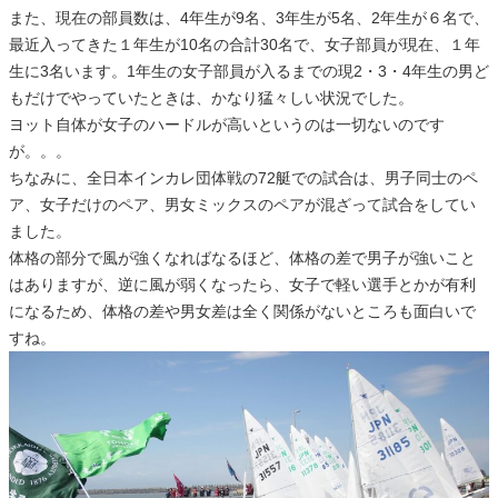
また、現在の部員数は、4年生が9名、3年生が5名、2年生が６名で、
最近入ってきた１年生が10名の合計30名で、女子部員が現在、１年
生に3名います。1年生の女子部員が入るまでの現2・3・4年生の男ど
もだけでやっていたときは、かなり猛々しい状況でした。
ヨット自体が女子のハードルが高いというのは一切ないのです
が。。。
ちなみに、全日本インカレ団体戦の72艇での試合は、男子同士のペ
ア、女子だけのペア、男女ミックスのペアが混ざって試合をしてい
ました。
体格の部分で風が強くなればなるほど、体格の差で男子が強いこと
はありますが、逆に風が弱くなったら、女子で軽い選手とかが有利
になるため、体格の差や男女差は全く関係がないところも面白いで
すね。