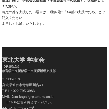
使途詳細で「学友会支援基金（学友会全体への支援）」を選択して
ください。
特定の部を支援したい場合は、通信欄に「XX部の支援のため」とご
記入ください。
よろしくお願いいたします。
東北大学 学友会
（事務担当）
教育学生支援部学生支援課活動支援係
〒 980-8576
宮城県仙台市青葉区川内41
T E L : 022-795-3983
MAIL︓sta-kagai*grp.tohoku.ac.jp
※*を@に置き換えてください。