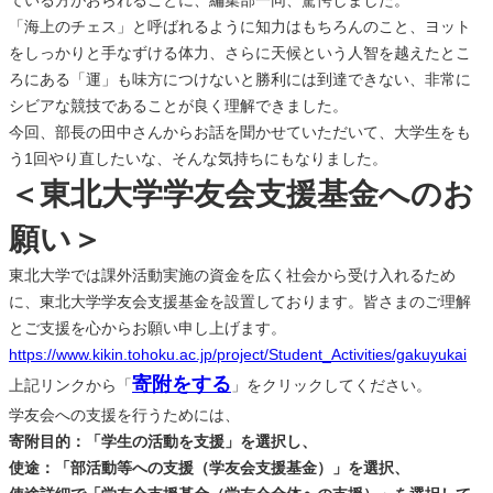
「海上のチェス」と呼ばれるように知力はもちろんのこと、ヨット
をしっかりと手なずける体力、さらに天候という人智を越えたとこ
ろにある「運」も味方につけないと勝利には到達できない、非常に
シビアな競技であることが良く理解できました。
今回、部長の田中さんからお話を聞かせていただいて、大学生をも
う1回やり直したいな、そんな気持ちにもなりました。
＜
東北大学学友会支援基金へのお
願い
＞
東北大学では課外活動実施の資金を広く社会から受け入れるため
に、東北大学学友会支援基金を設置しております。皆さまのご理解
とご支援を心からお願い申し上げます。
https://www.kikin.tohoku.ac.jp/project/Student_Activities/gakuyukai
寄附をする
上記リンクから「
」をクリックしてください。
学友会への支援を行うためには、
寄附目的：「学生の活動を支援」を選択し、
使途：「部活動等への支援（学友会支援基金）」を選択、