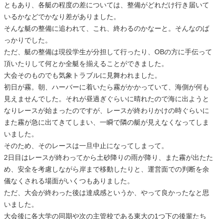
ともあり、各艇の程度の差については、整備がどれだけ行き届いて
いるかなどでかなり差がありました。
そんな艇の整備に追われて、これ、終わるのかなーと。そんなのば
っかりでした。
ただ、艇の整備は現役学生が分担して行ったり、OBの方に手伝って
頂いたりして何とか全艇を揃えることができました。
大会そのものでも気象トラブルに見舞われました。
初日が霧。朝、ハーバーに着いたら霧がかかっていて、海側が何も
見えませんでした。それが昼過ぎぐらいに晴れたので海に出ようと
なりレースが始まったのですが、レースが終わりかけの時ぐらいに
また霧が急に出てきてしまい、一瞬で隣の艇が見えなくなってしま
いました。
そのため、そのレースは一旦中止になってしまって。
2日目はレースが終わってから土砂降りの雨が降り、また霧が出たた
め、安全を考慮しながら岸まで移動したりと、運営面での判断を余
儀なくされる場面がいくつもありました。
ただ、大会が終わった後は達成感というか、やって良かったなと思
いました。
大会後に各大学の同期や次の主管校である東大の1つ下の後輩たち