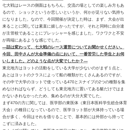
七大戦はレースの側面はもちろん、交流の場としての楽しみ方もあ
るので、ショックというか悲しいというか、何かが足りない気持ち
になりました。なので、今回開催が決定した時は、まず、大会が出
来ることに関しては素直に嬉しかったですが、それと同時に自分達
が主管校であることにプレッシャーを感じました。ワクワクと不安
が両端にあるような感じでした。
―話は変わって、七大戦のレース運営についてお聞かせください。
今回、田中さんが大会準備の点において、一番苦労した学生とお伺
いしました。どのような点が大変でしたか？―
東北地方はヨットの活動をしている大学が少ないのがまず１点と、
あとはヨットのクラスによって船の種類がたくさんあるのですが、
その中で大学のヨットで使っている470とスナイプの2つの種類を集
めなければならず、どうしても東北地方に置いてある艇だけではま
かないきれなかったため、集めるのが大分大変でした。
まず470の方に関しては、医学部の東医体（東日本医科学生総合体育
大会）の種目になっているので、医学ヨット部が大体持っている場
合が多く、今回はそれを借りることで、基本的には外部から持って
こずに済みました。