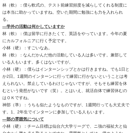
林（軟）：僕ら軟式の、テスト前練習頻度を減らしてくれる制度に
は本当に助かっていますね。空いた期間に勉強にも力を入れられ
る。
―学外の活動は何かしていますか
林（軟）：僕は留学に行きたくて、英語をやっています。今年の夏
にカルフォルニアに行く予定です。
小林（硬）：すごいなあ。
林（軟）：なんだかんだ他の活動している人は多いです。兼部して
いる人もいます。多くはないですが。
小林（硬）：僕らはインターンシップとかは行きますね。でも1日と
か2日。1週間のインターンに行って練習に行かないということは考
えられない。禁止しているわけじゃないですが、そもそも練習を休
むという発想がないです（笑）。とはいえ、就活自体で練習休むの
はＯＫですね。
神部（準）：うちも似たようなものですが、1週間行っても大丈夫で
す。1、2年生でインターンに参加している人もいます。
―部の雰囲気について
小林（硬）：チーム目標は仙台六大学リーグで、ニ強の福祉大と仙