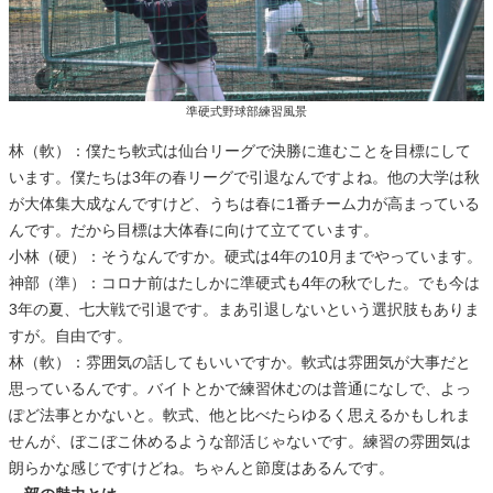
準硬式野球部練習風景
林（軟）：僕たち軟式は仙台リーグで決勝に進むことを目標にして
います。僕たちは3年の春リーグで引退なんですよね。他の大学は秋
が大体集大成なんですけど、うちは春に1番チーム力が高まっている
んです。だから目標は大体春に向けて立てています。
小林（硬）：そうなんですか。硬式は4年の10月までやっています。
神部（準）：コロナ前はたしかに準硬式も4年の秋でした。でも今は
3年の夏、七大戦で引退です。まあ引退しないという選択肢もありま
すが。自由です。
林（軟）：雰囲気の話してもいいですか。軟式は雰囲気が大事だと
思っているんです。バイトとかで練習休むのは普通になしで、よっ
ぽど法事とかないと。軟式、他と比べたらゆるく思えるかもしれま
せんが、ぼこぼこ休めるような部活じゃないです。練習の雰囲気は
朗らかな感じですけどね。ちゃんと節度はあるんです。