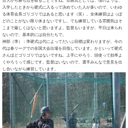
台大から勝ち点を取ることですね。雰囲気としては、僕のような、
入学したときから硬式に入るって決めていた人が多いので、いわゆ
る体育会系ゴリゴリではあると思います（笑）。全体練習はよっぽ
どのことがない限り休まないですし。でも練習している雰囲気はそ
こまで厳しくはないと思いますよ。監督もいますが、平日は来られ
ないので、基本的には自分たちで。
神部（準）：準硬式は代によってだいぶ目標は変わりますが、今の
代は春リーグでの全国大会出場を目指しています。かといって硬式
さんほどゴリゴリではないですね。上手にやろう、頭使って効率よ
くやろうって感じです。監督はいないので、選手みんなで意見を出
し合いながら練習しています。