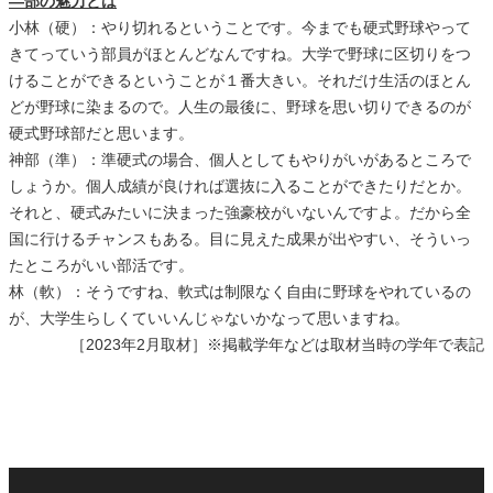
―部の魅力とは
小林（硬）：やり切れるということです。今までも硬式野球やって
きてっていう部員がほとんどなんですね。大学で野球に区切りをつ
けることができるということが１番大きい。それだけ生活のほとん
どが野球に染まるので。人生の最後に、野球を思い切りできるのが
硬式野球部だと思います。
神部（準）：準硬式の場合、個人としてもやりがいがあるところで
しょうか。個人成績が良ければ選抜に入ることができたりだとか。
それと、硬式みたいに決まった強豪校がいないんですよ。だから全
国に行けるチャンスもある。目に見えた成果が出やすい、そういっ
たところがいい部活です。
林（軟）：そうですね、軟式は制限なく自由に野球をやれているの
が、大学生らしくていいんじゃないかなって思いますね。
［2023年2月取材］※掲載学年などは取材当時の学年で表記