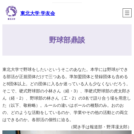
内
容
東北大学 学友会
を
ス
キ
野球部鼎談
ッ
プ
東北大学で野球をしたいというそこのあなた。本学には野球ができ
る部活が正規団体だけで三つある。準加盟団体と登録団体も含める
と8団体以上。どの団体に入るか迷っている人も少なくないだろう。
そこで、硬式野球部の小林さん（経・3）、準硬式野球部の虎太郎さ
ん（経・2）、野球部の林さん（工・2）の3名で語り合う場を用意し
た（以下、敬称略）。ルールの違いはボールの種類のみ。おのお
の、どのような活動をしているのか、学業やその他の活動との両立
はできるのか。各部活の個性に迫る。
（聞き手は報道部・野澤凜太郎）