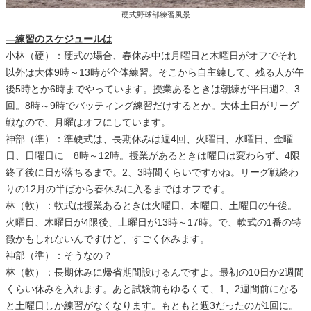
硬式野球部練習風景
―練習のスケジュールは
小林（硬）：硬式の場合、春休み中は月曜日と木曜日がオフでそれ
以外は大体9時～13時が全体練習。そこから自主練して、残る人が午
後5時とか6時までやっています。授業あるときは朝練が平日週2、3
回。8時～9時でバッティング練習だけするとか。大体土日がリーグ
戦なので、月曜はオフにしています。
神部（準）：準硬式は、長期休みは週4回、火曜日、水曜日、金曜
日、日曜日に 8時～12時。授業があるときは曜日は変わらず、4限
終了後に日が落ちるまで。2、3時間くらいですかね。リーグ戦終わ
りの12月の半ばから春休みに入るまではオフです。
林（軟）：軟式は授業あるときは火曜日、木曜日、土曜日の午後。
火曜日、木曜日が4限後、土曜日が13時～17時。で、軟式の1番の特
徴かもしれないんですけど、すごく休みます。
神部（準）：そうなの？
林（軟）：長期休みに帰省期間設けるんですよ。最初の10日か2週間
くらい休みを入れます。あと試験前もゆるくて、1、2週間前になる
と土曜日しか練習がなくなります。もともと週3だったのが1回に。