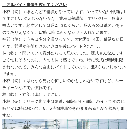
―アルバイト事情を教えてください
小林（硬）：ほとんどの部員がやっています。やっていない部員は1
学年に1人か2人じゃないかな。業種は塾講師、デリバリー、飲食と
幅広いです。頻度としては週2、3回くらい。昼入るのは練習がある
のでありえなくて、17時以降にみんなシフト入れています。
神部（準）：うちは多分全員やってて、大体週3、4回。部活ない日
とか、部活が午前だけのときは午後にバイト入れたり。
林（軟）：聞いていて意外だなって思いました。硬式さんなんてす
ごく忙しそうなのに。うちも同じ感じですね。特に軟式は時間制限
されないので、みんな自由にバイトしています。週3くらいじゃない
ですか。
小林（硬）：はたから見たら忙しいのかもしれないですけど、ルー
ティーンなので。慣れです。
林（軟）・神部（準）：すごい。
小林（硬）：リーグ期間中は朝練が6時45分～8時。バイトで夜の11
時とか12時に帰って、5、6時間睡眠でそのまま来るとか全然ありま
すね。