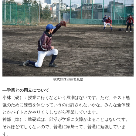
軟式野球部練習風景
―学業との両立について
小林（硬）：授業に行くなという風潮はないです。ただ、テスト勉
強のために練習を休むっていうのは許されないかな。みんな全体練
とかバイトとかやりくりしながら卒業しています。
神部（準）：準硬式は、部活が学業に支障が出ることはないです。
それほど忙しくないので、普通に家帰って、普通に勉強していま
す。