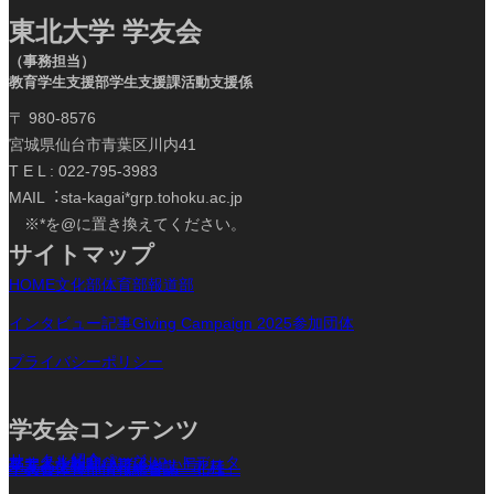
東北大学 学友会
（事務担当）
教育学生支援部学生支援課活動支援係
〒 980-8576
宮城県仙台市青葉区川内41
T E L : 022-795-3983
MAIL︓sta-kagai*grp.tohoku.ac.jp
※*を@に置き換えてください。
サイトマップ
HOME
文化部
体育部
報道部
インタビュー記事
Giving Campaign 2025参加団体
プライバシーポリシー
学友会コンテンツ
サークル紹介ページ
サークル紹介パンフレットデータ
東北大学新聞 入学お祝い号
学
友会文化部情報総合誌「北杜」
学友会体育部情報総合誌「北雄」