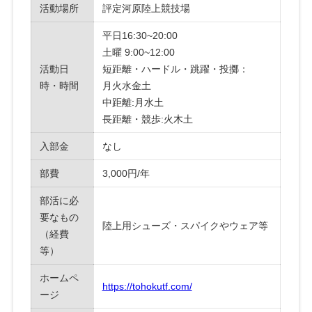
活動場所
評定河原陸上競技場
平日16:30~20:00
土曜 9:00~12:00
活動日
短距離・ハードル・跳躍・投擲：
時・時間
月火水金土
中距離:月水土
長距離・競歩:火木土
入部金
なし
部費
3,000円/年
部活に必
要なもの
陸上用シューズ・スパイクやウェア等
（経費
等）
ホームペ
https://tohokutf.com/
ージ