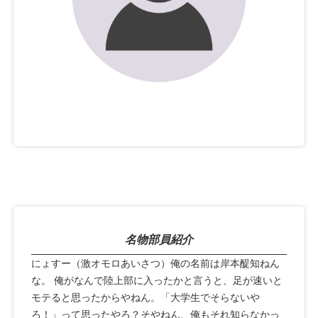
名物部員紹介
にょすー（激オモロあいさつ）俺の名前は岸本醍知ねん
な。 俺がなんで陸上部に入ったかと言うと、足が速いと
モテると思ったからやねん。「大学生でそらないや
ろ！」って思ったやろ？そやねん、俺もそれ知らなかっ