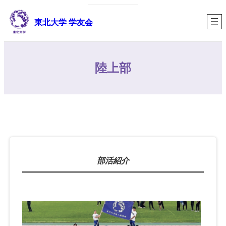
内
容
東北大学 学友会
を
ス
キ
陸上部
ッ
プ
部活紹介