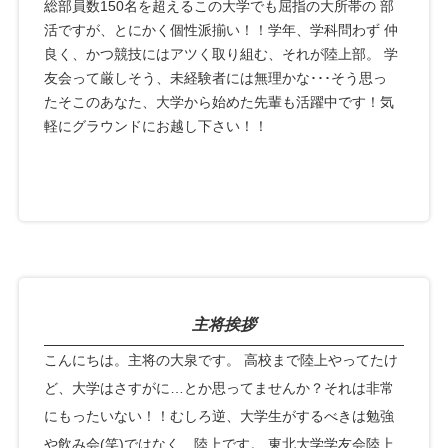
総部員数150名を超えるこの大学でも屈指の大所帯の 部
活ですが、とにかく個性派揃い！！学年、学科問わず 仲
良く、かつ競技にはアツく取り組む、それが陸上部。 学
友会って厳しそう、未経験者には無理かな･･･そう思っ
たそこのあなた、大学から始めた先輩も活躍中です！気
軽にグラウンドにお越し下さい！！
主将挨拶
こんにちは。主将の大泉です。 高校まで陸上やってたけ
ど、大学はさすがに…とか思ってませんか？それは非常
にもったいない！！むしろ逆、大学生がするべきは勉強
や飲み会(笑)ではなく、陸上です。 東北大学学友会陸上