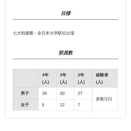
目標
七大戦優勝・全日本大学駅伝出場
部員数
4年
3年
2年
経験者
(人)
(人)
(人)
(人)
男子
39
30
27
多数/121
女子
6
12
7