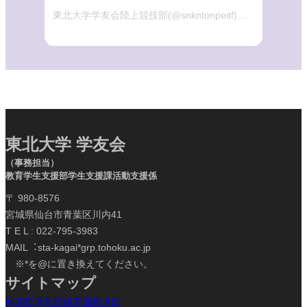
東北大学学友会陸上競技部(@snkntonpeitf)がシェアした投稿
東北大学 学友会
（事務担当）
教育学生支援部学生支援課活動支援係
〒 980-8576
宮城県仙台市青葉区川内41
T E L : 022-795-3983
MAIL︓sta-kagai*grp.tohoku.ac.jp
※*を@に置き換えてください。
サイトマップ
HOME
文化部
体育部
報道部