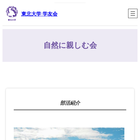
内
容
東北大学 学友会
を
ス
キ
ッ
自然に親しむ会
プ
部活紹介