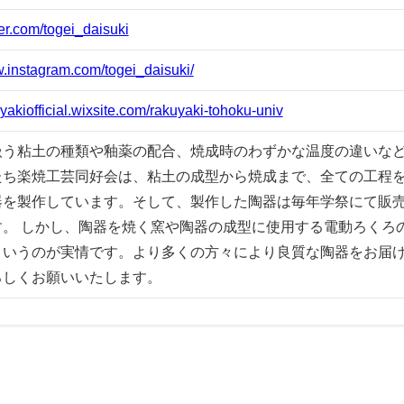
tter.com/togei_daisuki
w.instagram.com/togei_daisuki/
uyakiofficial.wixsite.com/rakuyaki-tohoku-univ
扱う粘土の種類や釉薬の配合、焼成時のわずかな温度の違いな
たち楽焼工芸同好会は、粘土の成型から焼成まで、全ての工程
器を製作しています。そして、製作した陶器は毎年学祭にて販
す。 しかし、陶器を焼く窯や陶器の成型に使用する電動ろくろ
というのが実情です。より多くの方々により良質な陶器をお届
ろしくお願いいたします。