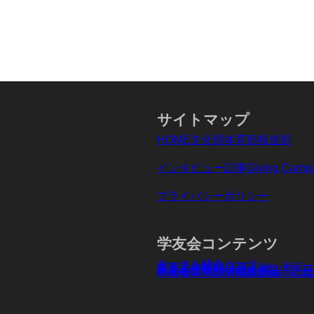
サイトマップ
HOME
文化部
体育部
報道部
インタビュー記事
Giving Cam
プライバシーポリシー
学友会コンテンツ
サークル紹介ページ
サークル紹介パンフレットデー
東北大学新聞 入学お祝い号
学
友会文化部情報総合誌「北杜
学友会体育部情報総合誌「北雄