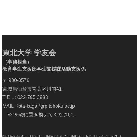
東北大学 学友会
（事務担当）
教育学生支援部学生支援課活動支援係
〒 980-8576
宮城県仙台市青葉区川内41
T E L : 022-795-3983
MAIL︓sta-kagai*grp.tohoku.ac.jp
※*を@に置き換えてください。
©COPYRIGHT TOHOKU UNIVERSITY FUND ALL RIGHTS RESERVED.