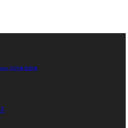
paign 2025参加団体
タ
」
」