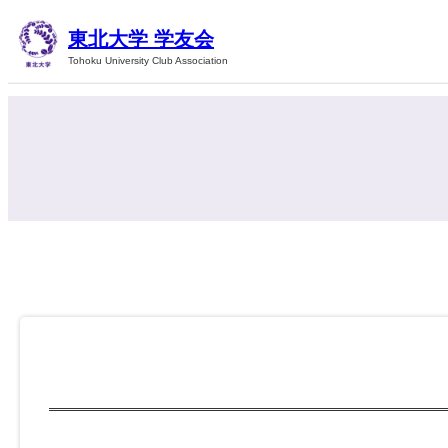
内
東北大学 学友会
容
Tohoku University Club Association
を
ス
キ
ッ
プ