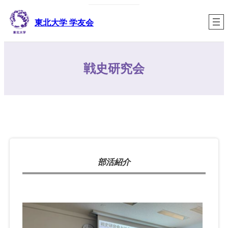
内
容
東北大学 学友会
を
ス
キ
戦史研究会
ッ
プ
部活紹介