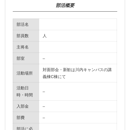
部活概要
部活名
部員数
人
主将名
部室
–
対面部会・新歓は川内キャンパスの講
活動場所
義棟C棟にて
活動日
–
時・時間
入部金
–
部費
–
部活に必