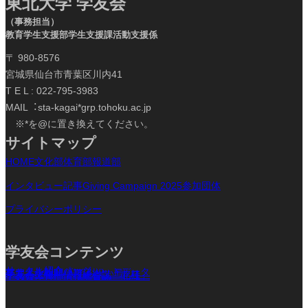
東北大学 学友会
（事務担当）
教育学生支援部学生支援課活動支援係
〒 980-8576
宮城県仙台市青葉区川内41
T E L : 022-795-3983
MAIL︓sta-kagai*grp.tohoku.ac.jp
※*を@に置き換えてください。
サイトマップ
HOME
文化部
体育部
報道部
インタビュー記事
Giving Campaign 2025参加団体
プライバシーポリシー
学友会コンテンツ
サークル紹介ページ
サークル紹介パンフレットデータ
東北大学新聞 入学お祝い号
学
友会文化部情報総合誌「北杜」
学友会体育部情報総合誌「北雄」