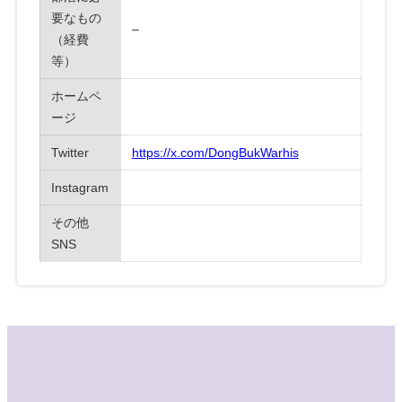
要なもの
–
（経費
等）
ホームペ
ージ
Twitter
https://x.com/DongBukWarhis
Instagram
その他
SNS