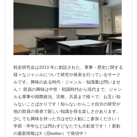
戦史研究会は2013 年に創設された、軍事・歴史に関する
様々なジャンルについて研究や発表を行っているサーク
ルです。興味のある時代・ジャンル・知識量は問いませ
ん！ 部員の興味は中世・戦国時代から現代まで、ジャン
ルも軍事や国際政治、宗教、兵器まで様々で、お互い知
らないことばかりです！知らないからこそ自分の研究や
他の部員の発表で新しい知識を得る楽しさがあります。
少しでも興味を持った方はぜひ人勧にご参加ください！
学部・学年などは問わずどなたでも大歓迎です！！新歓
の最新情報はX（旧twitter）で発信中！