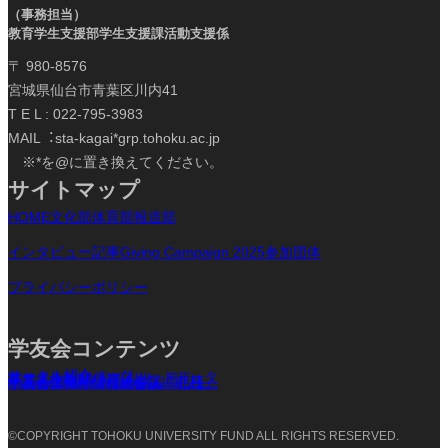
（事務担当）
教育学生支援部学生支援課活動支援係
〒 980-8576
宮城県仙台市青葉区川内41
T E L : 022-795-3983
MAIL︓sta-kagai*grp.tohoku.ac.jp
※*を@に置き換えてください。
サイトマップ
HOME
文化部
体育部
報道部
インタビュー記事
Giving Campaign 2025参加団体
プライバシーポリシー
学友会コンテンツ
サークル紹介ページ
サークル紹介パンフレットデータ
東北大学新聞 入学お祝い号
学
友会文化部情報総合誌「北杜」
学友会体育部情報総合誌「北雄」
©COPYRIGHT TOHOKU UNIVERSITY FUND ALL RIGHTS RESERVED.