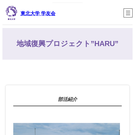
内
容
東北大学 学友会
を
ス
キ
ッ
地域復興プロジェクト”HARU”
プ
部活紹介