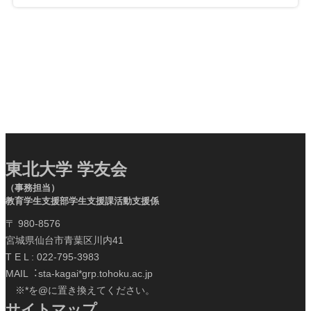
東北大学 学友会
（事務担当）
教育学生支援部学生支援課活動支援係
〒 980-8576
宮城県仙台市青葉区川内41
T E L : 022-795-3983
MAIL︓sta-kagai*grp.tohoku.ac.jp
※*を@に置き換えてください。
サイトマップ