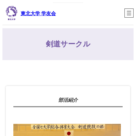
内
容
東北大学 学友会
を
ス
キ
ッ
剣道サークル
プ
部活紹介