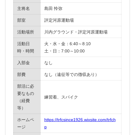
主将名
島田 怜弥
部室
評定河原運動場
活動場所
川内グラウンド・評定河原運動場
活動日
火・水・金：6:40～8:10
時・時間
土・日：7:00～10:00
入部金
なし
部費
なし（遠征等での徴収あり）
部活に必
要なもの
練習着、スパイク
（経費
等）
ホームペ
https://trfcsince1926.wixsite.com/trfch
ージ
p