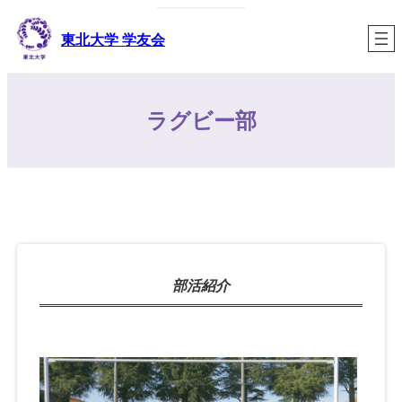
内
容
東北大学 学友会
を
ス
キ
ラグビー部
ッ
プ
部活紹介