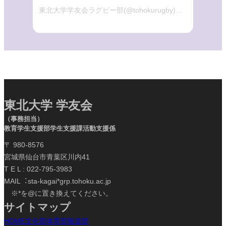
東北大学学友会ラグビー部(@tohokurugby)がシェアした投稿
東北大学 学友会
（事務担当）
教育学生支援部学生支援課活動支援係
〒 980-8576
宮城県仙台市青葉区川内41
T E L : 022-795-3983
MAIL︓sta-kagai*grp.tohoku.ac.jp
※*を@に置き換えてください。
サイトマップ
HOME
文化部
体育部
報道部