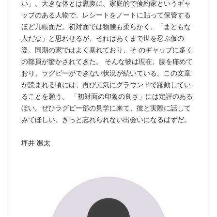
い」。大きな体とは裏腹に、家庭的で倹約家というギャ
ップのある人物で、レシートをノートに貼って保管する
ほど几帳面だ。初対面では物腰も柔らかく、「まともな
人だな」と思わせるが、それはあくまで世を忍ぶ仮の
姿。同期の家ではよく暴れており、そ のギャップに多く
の部員が驚かされてきた。 そんな彼は現在、腰を痛めて
おり、ラグビーができない状況が続いている。この文章
が読まれる頃には、再び元気にグラウンドで躍動してい
ることを願う。 「初対面の印象の良さ」には定評のある
ぼい。ぜひラグビー部の見学に来て、彼と実際に話して
みてほしい。きっと忘れられない出会いになるはずだ。
坪井 颯太