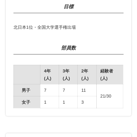
目標
北日本1位・全国大学選手権出場
部員数
4年
3年
2年
経験者
(人)
(人)
(人)
(人)
男子
7
7
11
21/30
女子
1
1
3