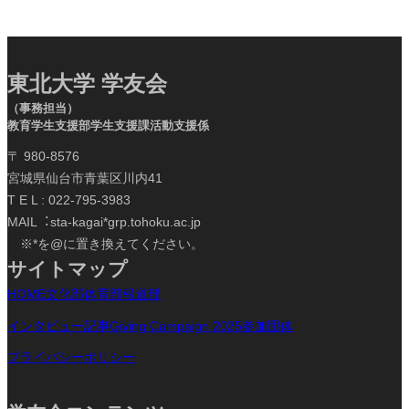
東北大学 学友会
（事務担当）
教育学生支援部学生支援課活動支援係
〒 980-8576
宮城県仙台市青葉区川内41
T E L : 022-795-3983
MAIL︓sta-kagai*grp.tohoku.ac.jp
※*を@に置き換えてください。
サイトマップ
HOME
文化部
体育部
報道部
インタビュー記事
Giving Campaign 2025参加団体
プライバシーポリシー