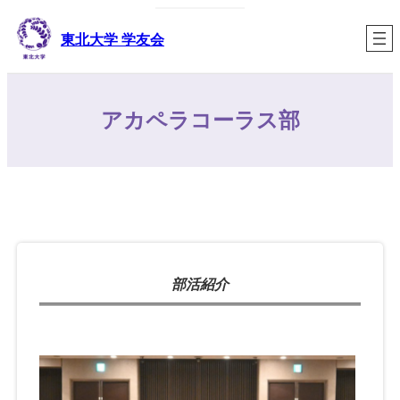
内
容
東北大学 学友会
を
ス
キ
アカペラコーラス部
ッ
プ
部活紹介